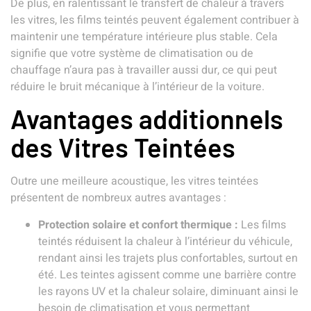
De plus, en ralentissant le transfert de chaleur à travers
les vitres, les films teintés peuvent également contribuer à
maintenir une température intérieure plus stable. Cela
signifie que votre système de climatisation ou de
chauffage n’aura pas à travailler aussi dur, ce qui peut
réduire le bruit mécanique à l’intérieur de la voiture.
Avantages additionnels
des Vitres Teintées
Outre une meilleure acoustique, les vitres teintées
présentent de nombreux autres avantages :
Protection solaire et confort thermique :
Les films
teintés réduisent la chaleur à l’intérieur du véhicule,
rendant ainsi les trajets plus confortables, surtout en
été. Les teintes agissent comme une barrière contre
les rayons UV et la chaleur solaire, diminuant ainsi le
besoin de climatisation et vous permettant