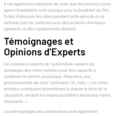
Il est également important de noter que les premiers jours
après l’installation sont cruciaux pour la durabilité du film.
Évitez d’abaisser les vitres pendant cette période et ne
nettoyez pas les surfaces avec des produits chimiques
agressifs ou des équipements abrasifs.
Témoignages et
Opinions d’Experts
De nombreux experts de l’automobile vantent les
avantages des vitres teintées pour leur capacité à
améliorer le confort acoustique. Pascaline, une
professionnelle de chez Califcoast TSI, note, « Les vitres
teintées contribuent énormément à réduire le bruit de la
circulation, rendant les trajets quotidiens beaucoup moins
stressants. »
Les témoignages des conducteurs sont également