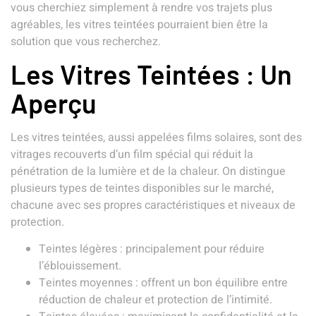
vous cherchiez simplement à rendre vos trajets plus
agréables, les vitres teintées pourraient bien être la
solution que vous recherchez.
Les Vitres Teintées : Un
Aperçu
Les vitres teintées, aussi appelées films solaires, sont des
vitrages recouverts d’un film spécial qui réduit la
pénétration de la lumière et de la chaleur. On distingue
plusieurs types de teintes disponibles sur le marché,
chacune avec ses propres caractéristiques et niveaux de
protection.
Teintes légères : principalement pour réduire
l’éblouissement.
Teintes moyennes : offrent un bon équilibre entre
réduction de chaleur et protection de l’intimité.