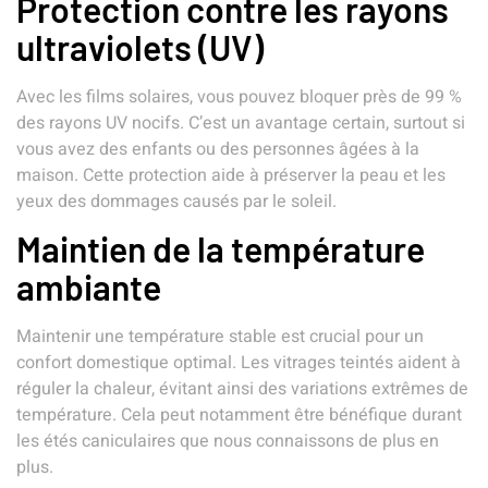
Protection contre les rayons
ultraviolets (UV)
Avec les films solaires, vous pouvez bloquer près de 99 %
des rayons UV nocifs. C’est un avantage certain, surtout si
vous avez des enfants ou des personnes âgées à la
maison. Cette protection aide à préserver la peau et les
yeux des dommages causés par le soleil.
Maintien de la température
ambiante
Maintenir une température stable est crucial pour un
confort domestique optimal. Les vitrages teintés aident à
réguler la chaleur, évitant ainsi des variations extrêmes de
température. Cela peut notamment être bénéfique durant
les étés caniculaires que nous connaissons de plus en
plus.