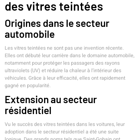
des vitres teintées
Origines dans le secteur
automobile
Les vitres teintées ne sont pas une invention récente.
Elles ont débuté leur carrière dans le domaine automobile,
notamment pour protéger les passagers des rayons
ultraviolets (UV) et réduire la chaleur à l’intérieur des
véhicules. Grâce à leur efficacité, elles ont rapidement
gagné en popularité.
Extension au secteur
résidentiel
Vu le succès des vitres teintées dans les voitures, leur
adoption dans le secteur résidentiel a été une suite
logique. Des grands noms tels que Saint-Gobain ont