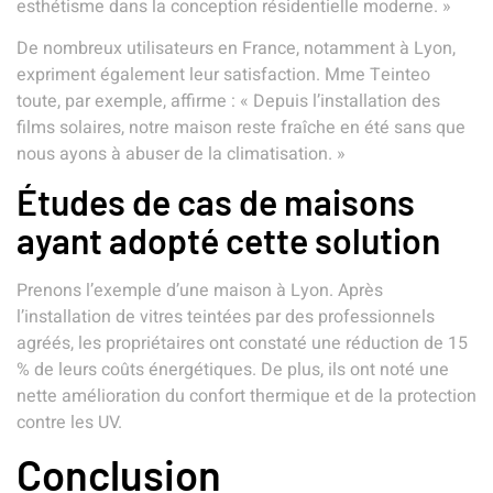
esthétisme dans la conception résidentielle moderne. »
De nombreux utilisateurs en France, notamment à Lyon,
expriment également leur satisfaction. Mme Teinteo
toute, par exemple, affirme : « Depuis l’installation des
films solaires, notre maison reste fraîche en été sans que
nous ayons à abuser de la climatisation. »
Études de cas de maisons
ayant adopté cette solution
Prenons l’exemple d’une maison à Lyon. Après
l’installation de vitres teintées par des professionnels
agréés, les propriétaires ont constaté une réduction de 15
% de leurs coûts énergétiques. De plus, ils ont noté une
nette amélioration du confort thermique et de la protection
contre les UV.
Conclusion