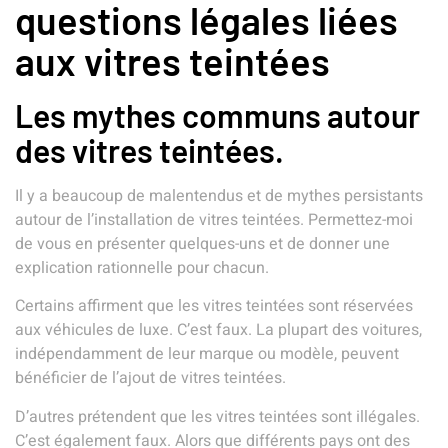
questions légales liées
aux vitres teintées
Les mythes communs autour
des vitres teintées.
Il y a beaucoup de malentendus et de mythes persistants
autour de l’installation de vitres teintées. Permettez-moi
de vous en présenter quelques-uns et de donner une
explication rationnelle pour chacun.
Certains affirment que les vitres teintées sont réservées
aux véhicules de luxe. C’est faux. La plupart des voitures,
indépendamment de leur marque ou modèle, peuvent
bénéficier de l’ajout de vitres teintées.
D’autres prétendent que les vitres teintées sont illégales.
C’est également faux. Alors que différents pays ont des