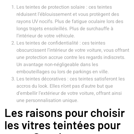
Les teintes de protection solaire : ces teintes
réduisent l’éblouissement et vous protègent des
rayons UV nocifs. Plus de fatigue oculaire lors des
longs trajets ensoleillés. Plus de surchauffe à
l’intérieur de votre véhicule.
Les teintes de confidentialité : ces teintes
obscurcissent l’intérieur de votre voiture, vous offrant
une protection accrue contre les regards indiscrets.
Un avantage non-négligeable dans les
embouteillages ou lors de parkings en ville.
Les teintes décoratives : ces teintes satisferont les
accros du look. Elles n’ont pas d’autre but que
d’embellir l’extérieur de votre voiture, offrant ainsi
une personnalisation unique.
Les raisons pour choisir
les vitres teintées pour