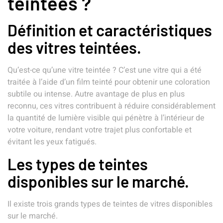
teintées ?
Définition et caractéristiques
des vitres teintées.
Qu’est-ce qu’une vitre teintée ? C’est une vitre qui a été
traitée à l’aide d’un film teinté pour obtenir une coloration
subtile ou intense. Autre avantage de plus en plus
reconnu, ces vitres contribuent à réduire considérablement
la quantité de lumière visible qui pénètre à l’intérieur de
votre voiture, rendant votre trajet plus confortable et
évitant les yeux fatigués.
Les types de teintes
disponibles sur le marché.
Il existe trois grands types de teintes de vitres disponibles
sur le marché.