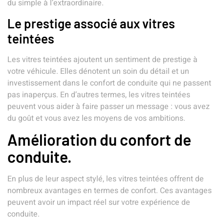
du simple à l’extraordinaire.
Le prestige associé aux vitres
teintées
Les vitres teintées ajoutent un sentiment de prestige à
votre véhicule. Elles dénotent un soin du détail et un
investissement dans le confort de conduite qui ne passent
pas inaperçus. En d’autres termes, les vitres teintées
peuvent vous aider à faire passer un message : vous avez
du goût et vous avez les moyens de vos ambitions.
Amélioration du confort de
conduite.
En plus de leur aspect stylé, les vitres teintées offrent de
nombreux avantages en termes de confort. Ces avantages
peuvent avoir un impact réel sur votre expérience de
conduite.