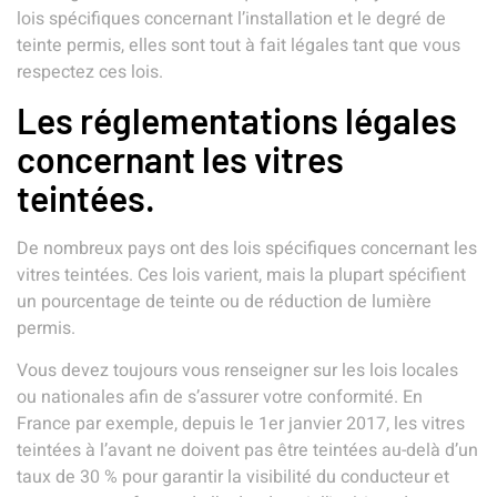
lois spécifiques concernant l’installation et le degré de
teinte permis, elles sont tout à fait légales tant que vous
respectez ces lois.
Les réglementations légales
concernant les vitres
teintées.
De nombreux pays ont des lois spécifiques concernant les
vitres teintées. Ces lois varient, mais la plupart spécifient
un pourcentage de teinte ou de réduction de lumière
permis.
Vous devez toujours vous renseigner sur les lois locales
ou nationales afin de s’assurer votre conformité. En
France par exemple, depuis le 1er janvier 2017, les vitres
teintées à l’avant ne doivent pas être teintées au-delà d’un
taux de 30 % pour garantir la visibilité du conducteur et