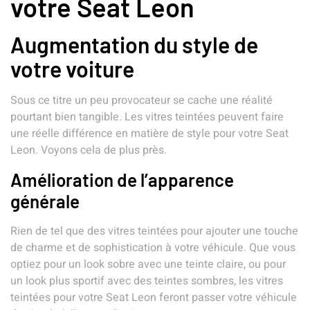
votre Seat Leon
Augmentation du style de
votre voiture
Sous ce titre un peu provocateur se cache une réalité
pourtant bien tangible. Les vitres teintées peuvent faire
une réelle différence en matière de style pour votre Seat
Leon. Voyons cela de plus près.
Amélioration de l’apparence
générale
Rien de tel que des vitres teintées pour ajouter une touche
de charme et de sophistication à votre véhicule. Que vous
optiez pour un look sobre avec une teinte claire, ou pour
un look plus sportif avec des teintes sombres, les vitres
teintées pour votre Seat Leon feront passer votre véhicule