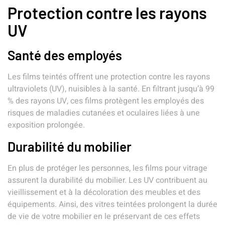
Protection contre les rayons
UV
Santé des employés
Les films teintés offrent une protection contre les rayons
ultraviolets (UV), nuisibles à la santé. En filtrant jusqu’à 99
% des rayons UV, ces films protègent les employés des
risques de maladies cutanées et oculaires liées à une
exposition prolongée.
Durabilité du mobilier
En plus de protéger les personnes, les films pour vitrage
assurent la durabilité du mobilier. Les UV contribuent au
vieillissement et à la décoloration des meubles et des
équipements. Ainsi, des vitres teintées prolongent la durée
de vie de votre mobilier en le préservant de ces effets