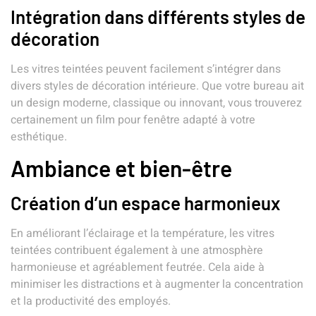
Intégration dans différents styles de
décoration
Les vitres teintées peuvent facilement s’intégrer dans
divers styles de décoration intérieure. Que votre bureau ait
un design moderne, classique ou innovant, vous trouverez
certainement un film pour fenêtre adapté à votre
esthétique.
Ambiance et bien-être
Création d’un espace harmonieux
En améliorant l’éclairage et la température, les vitres
teintées contribuent également à une atmosphère
harmonieuse et agréablement feutrée. Cela aide à
minimiser les distractions et à augmenter la concentration
et la productivité des employés.