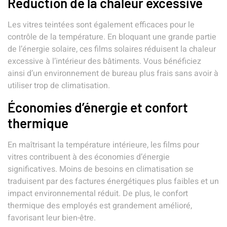
Réduction de la chaleur excessive
Les vitres teintées sont également efficaces pour le
contrôle de la température. En bloquant une grande partie
de l’énergie solaire, ces films solaires réduisent la chaleur
excessive à l’intérieur des bâtiments. Vous bénéficiez
ainsi d’un environnement de bureau plus frais sans avoir à
utiliser trop de climatisation.
Économies d’énergie et confort
thermique
En maîtrisant la température intérieure, les films pour
vitres contribuent à des économies d’énergie
significatives. Moins de besoins en climatisation se
traduisent par des factures énergétiques plus faibles et un
impact environnemental réduit. De plus, le confort
thermique des employés est grandement amélioré,
favorisant leur bien-être.