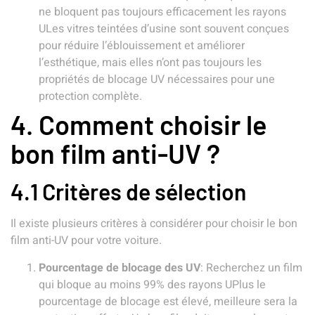
ne bloquent pas toujours efficacement les rayons
ULes vitres teintées d’usine sont souvent conçues
pour réduire l’éblouissement et améliorer
l’esthétique, mais elles n’ont pas toujours les
propriétés de blocage UV nécessaires pour une
protection complète.
4. Comment choisir le
bon film anti-UV ?
4.1 Critères de sélection
Il existe plusieurs critères à considérer pour choisir le bon
film anti-UV pour votre voiture.
Pourcentage de blocage des UV
: Recherchez un film
qui bloque au moins 99% des rayons UPlus le
pourcentage de blocage est élevé, meilleure sera la