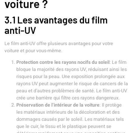
voiture ?
3.1 Les avantages du film
anti-UV
Le film anti-UV offre plusieurs avantages pour votre
voiture et pour vous-même.
Protection contre les rayons nocifs du soleil
: Le film
bloque la majorité des rayons UV, réduisant ainsi les
risques pour la peau. Une exposition prolongée aux
rayons UV peut augmenter le risque de cancers de la
peau et d’autres problèmes de santé. Le film anti-UV
crée une barrière qui filtre ces rayons dangereux.
Préservation de l’intérieur de la voiture
: Il protège
les matériaux intérieurs de la décoloration et des
dommages causés par le soleil. Les matériaux tels
que le cuir, le tissu et le plastique peuvent se