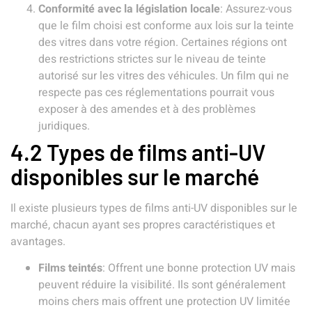
Conformité avec la législation locale
: Assurez-vous
que le film choisi est conforme aux lois sur la teinte
des vitres dans votre région. Certaines régions ont
des restrictions strictes sur le niveau de teinte
autorisé sur les vitres des véhicules. Un film qui ne
respecte pas ces réglementations pourrait vous
exposer à des amendes et à des problèmes
juridiques.
4.2 Types de films anti-UV
disponibles sur le marché
Il existe plusieurs types de films anti-UV disponibles sur le
marché, chacun ayant ses propres caractéristiques et
avantages.
Films teintés
: Offrent une bonne protection UV mais
peuvent réduire la visibilité. Ils sont généralement
moins chers mais offrent une protection UV limitée