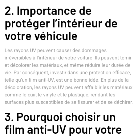
2. Importance de
protéger l’intérieur de
votre véhicule
Les rayons UV peuvent causer des dommages
irréversibles à l’intérieur de votre voiture. Ils peuvent ternir
et décolorer les matériaux, et même réduire leur durée de
vie. Par conséquent, investir dans une protection efficace,
telle qu’un film anti-UV, est une bonne idée. En plus de la
décoloration, les rayons UV peuvent affaiblir les matériaux
comme le cuir, le vinyle et le plastique, rendant les
surfaces plus susceptibles de se fissurer et de se déchirer.
3. Pourquoi choisir un
film anti-UV pour votre