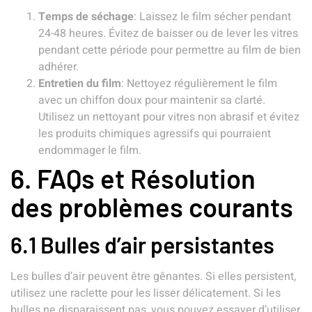
Temps de séchage
: Laissez le film sécher pendant
24-48 heures. Évitez de baisser ou de lever les vitres
pendant cette période pour permettre au film de bien
adhérer.
Entretien du film
: Nettoyez régulièrement le film
avec un chiffon doux pour maintenir sa clarté.
Utilisez un nettoyant pour vitres non abrasif et évitez
les produits chimiques agressifs qui pourraient
endommager le film.
6. FAQs et Résolution
des problèmes courants
6.1 Bulles d’air persistantes
Les bulles d’air peuvent être gênantes. Si elles persistent,
utilisez une raclette pour les lisser délicatement. Si les
bulles ne disparaissent pas, vous pouvez essayer d’utiliser