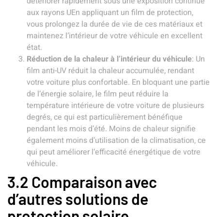
détériorer rapidement sous une exposition continue
aux rayons UEn appliquant un film de protection,
vous prolongez la durée de vie de ces matériaux et
maintenez l’intérieur de votre véhicule en excellent
état.
Réduction de la chaleur à l’intérieur du véhicule
: Un
film anti-UV réduit la chaleur accumulée, rendant
votre voiture plus confortable. En bloquant une partie
de l’énergie solaire, le film peut réduire la
température intérieure de votre voiture de plusieurs
degrés, ce qui est particulièrement bénéfique
pendant les mois d’été. Moins de chaleur signifie
également moins d’utilisation de la climatisation, ce
qui peut améliorer l’efficacité énergétique de votre
véhicule.
3.2 Comparaison avec
d’autres solutions de
protection solaire