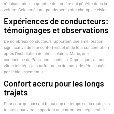
réduisant ainsi la quantité de lumière qui pénètre dans la
voiture. Cela améliore grandement votre champ de vision.
Expériences de conducteurs:
témoignages et observations
De nombreux conducteurs rapportent une amélioration
significative de leur confort visuel et de leur concentration
après l’installation de films solaires. Marie, une
conductrice de Paris, nous confie : « Depuis que j’ai mes
vitres teintées, je souffre moins de maux de tête causés
par l’éblouissement. »
Confort accru pour les longs
trajets
Pour ceux qui passent beaucoup de temps sur la route, les
teintes pour vitres apportent un confort non négligeable.