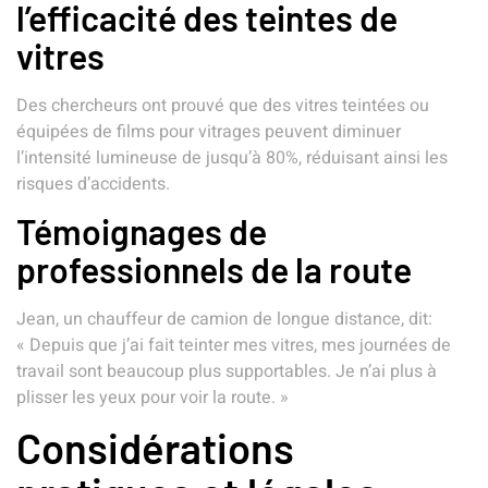
l’efficacité des teintes de
vitres
Des chercheurs ont prouvé que des vitres teintées ou
équipées de films pour vitrages peuvent diminuer
l’intensité lumineuse de jusqu’à 80%, réduisant ainsi les
risques d’accidents.
Témoignages de
professionnels de la route
Jean, un chauffeur de camion de longue distance, dit:
« Depuis que j’ai fait teinter mes vitres, mes journées de
travail sont beaucoup plus supportables. Je n’ai plus à
plisser les yeux pour voir la route. »
Considérations