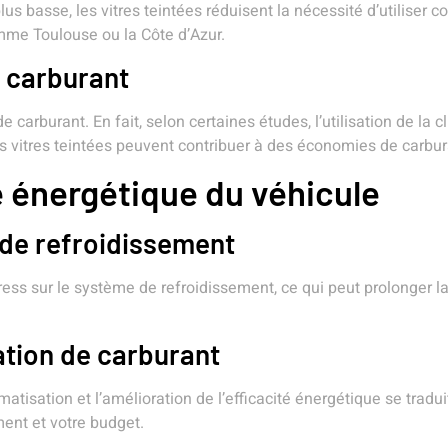
us basse, les vitres teintées réduisent la nécessité d’utiliser c
mme Toulouse ou la Côte d’Azur.
e carburant
 carburant. En fait, selon certaines études, l’utilisation de l
s vitres teintées peuvent contribuer à des économies de carbur
té énergétique du véhicule
e de refroidissement
tress sur le système de refroidissement, ce qui peut prolonger 
ation de carburant
climatisation et l’amélioration de l’efficacité énergétique se tr
ment et votre budget.