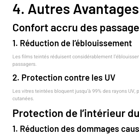
4. Autres Avantages
Confort accru des passage
1. Réduction de l’éblouissement
Les films teintés réduisent considérablement l’éblouisseme
passagers.
2. Protection contre les UV
Les vitres teintées bloquent jusqu’à 99% des rayons UV, 
cutanées.
Protection de l’intérieur d
1. Réduction des dommages causés