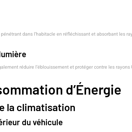
 pénétrant dans l’habitacle en réfléchissant et absorbant les rayo
 lumière
alement réduire l’éblouissement et protéger contre les rayons UV 
nsommation d’Énergie
e la climatisation
térieur du véhicule