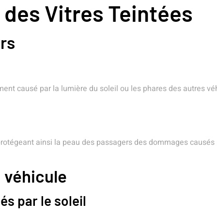
 des Vitres Teintées
rs
nt causé par la lumière du soleil ou les phares des autres véhi
protégeant ainsi la peau des passagers des dommages causés pa
u véhicule
 par le soleil