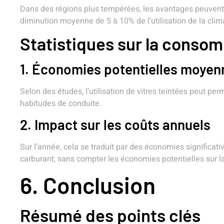
Dans des régions plus tempérées, les avantages peuvent 
diminution moyenne de 5 à 10% de l’utilisation de la cli
Statistiques sur la conso
1. Économies potentielles moyen
Selon des études, l’utilisation de vitres teintées peut p
habitudes de conduite.
2. Impact sur les coûts annuels
Sur l’année, cela se traduit par des économies significa
carburant, sans compter les économies potentielles sur 
6. Conclusion
Résumé des points clés