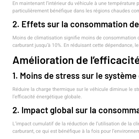
En maintenant l’intérieur du véhicule à une température pl
particulièrement bénéfique dans les régions chaudes co
2. Effets sur la consommation d
Moins de climatisation signifie moins de consommation de
carburant jusqu’à 10%. En réduisant cette dépendance, le
Amélioration de l’efficaci
1. Moins de stress sur le systèm
Réduire la charge thermique sur le véhicule diminue le s
l’efficacité énergétique globale.
2. Impact global sur la consomm
L’impact cumulatif de la réduction de l’utilisation de la 
carburant, ce qui est bénéfique à la fois pour l’environne