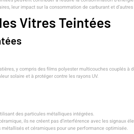
eintées peuvent contribuer à réduire la consommation d’énergi
laires, leur impact sur la consommation de carburant et d’autres
es Vitres Teintées
ntées
 matières, y compris des films polyester multicouches couplés 
leur solaire et à protéger contre les rayons UV.
utilisant des particules métalliques intégrées.
céramique, ils ne créent pas d’interférence avec les signaux él
s métallisés et céramiques pour une performance optimisée.