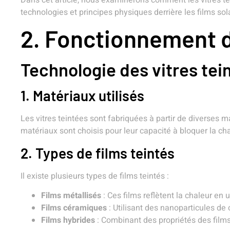
Dans cet article, nous examinerons comment les vitres t
technologies et principes physiques derrière les films so
2. Fonctionnement d
Technologie des vitres tei
1. Matériaux utilisés
Les vitres teintées sont fabriquées à partir de diverses
matériaux sont choisis pour leur capacité à bloquer la cha
2. Types de films teintés
Il existe plusieurs types de films teintés :
Films métallisés
: Ces films reflètent la chaleur en 
Films céramiques
: Utilisant des nanoparticules de 
Films hybrides
: Combinant des propriétés des film