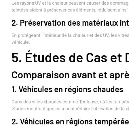
Les rayons UV et la chaleur peuvent causer des dommages a
teintées aident à préserver ces éléments, réduisant ainsi
2. Préservation des matériaux in
En protégeant l’intérieur de la chaleur et des UV, les vit
véhicule.
5. Études de Cas et
Comparaison avant et apr
1. Véhicules en régions chaudes
Dans des villes chaudes comme Toulouse, où les températu
études montrent que cela peut réduire l’utilisation de la 
2. Véhicules en régions tempéré