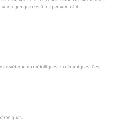
e de votre véhicule. Nous aborderons également les
 avantages que ces films peuvent offrir.
à des revêtements métalliques ou céramiques. Ces
ectroniques.