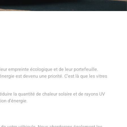
ur empreinte écologique et de leur portefeuille.
ergie est devenu une priorité. C’est là que les vitres
éduire la quantité de chaleur solaire et de rayons UV
ion d’énergie.