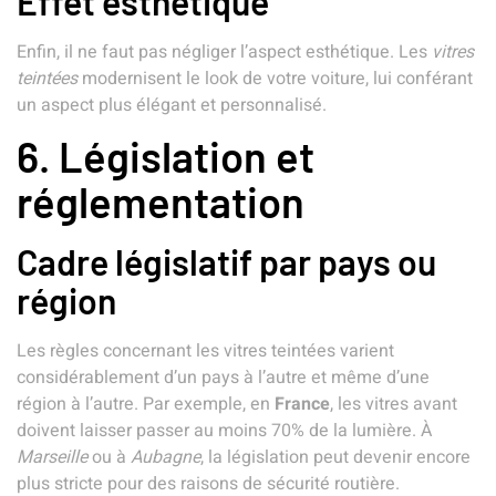
Effet esthétique
Enfin, il ne faut pas négliger l’aspect esthétique. Les
vitres
teintées
modernisent le look de votre voiture, lui conférant
un aspect plus élégant et personnalisé.
6. Législation et
réglementation
Cadre législatif par pays ou
région
Les règles concernant les vitres teintées varient
considérablement d’un pays à l’autre et même d’une
région à l’autre. Par exemple, en
France
, les vitres avant
doivent laisser passer au moins 70% de la lumière. À
Marseille
ou à
Aubagne
, la législation peut devenir encore
plus stricte pour des raisons de sécurité routière.