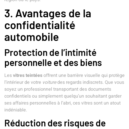
3. Avantages de la
confidentialité
automobile
Protection de l’intimité
personnelle et des biens
Les
vitres teintées
offrent une barrière visuelle qui protège
l’intérieur de votre
voiture
des regards indiscrets. Que vous
soyez un professionnel transportant des documents
confidentiels ou simplement quelqu’un souhaitant garder
ses affaires personnelles à l’abri, ces vitres sont un atout
indéniable.
Réduction des risques de