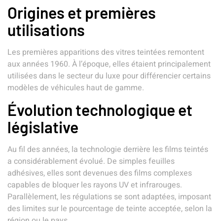
Origines et premières
utilisations
Les premières apparitions des vitres teintées remontent
aux années 1960. À l’époque, elles étaient principalement
utilisées dans le secteur du luxe pour différencier certains
modèles de véhicules haut de gamme.
Évolution technologique et
législative
Au fil des années, la technologie derrière les films teintés
a considérablement évolué. De simples feuilles
adhésives, elles sont devenues des films complexes
capables de bloquer les rayons UV et infrarouges.
Parallèlement, les régulations se sont adaptées, imposant
des limites sur le pourcentage de teinte acceptée, selon la
région ou le pays.