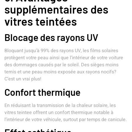
supplémentaires des
vitres teintées
Blocage des rayons UV
Bloquant jusqu’à 99% des rayons UV, les films solaires
protègent votre peau ainsi que l’intérieur de votre voiture
des dommages causés par le soleil. Des sièges moins
ternis et une peau moins exposée aux rayons nocifs?
C’est un vrai plus!
Confort thermique
En réduisant la transmission de la chaleur solaire, les
vitres teintee offrent un confort thermique notable à
l’intérieur de votre véhicule, surtout par temps de canicule.