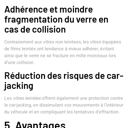
Adhérence et moindre
fragmentation du verre en
cas de collision
Contrairement aux vitres non teintees, les vitres équipées
de films teintés ont tendance à mieux adhérer, évitant
ainsi que le verre ne se fracture en mille morceaux lors
d’une collision.
Réduction des risques de car-
jacking
Les
vitres teintées
offrent également une protection contre
le car-jacking, en dissimulant vos mouvements à l’intérieur
du véhicule et en compliquant les tentatives d’effraction.
5. Avantages