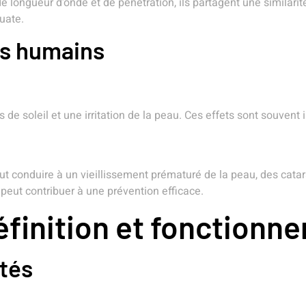
 longueur d’onde et de pénétration, ils partagent une similarité 
uate.
es humains
 de soleil et une irritation de la peau. Ces effets sont souve
ut conduire à un vieillissement prématuré de la peau, des cata
peut contribuer à une prévention efficace.
définition et fonctionn
ntés