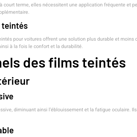
à court terme, elles nécessitent une application fréquente et pe
upplémentaire.
 teintés
teintés pour voitures offrent une solution plus durable et moins
si à la fois le confort et la durabilité.
els des films teintés
térieur
sive
essive, diminuant ainsi l’éblouissement et la fatigue oculaire. 
able