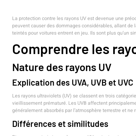
La protection contre les rayons UV est devenue une préoc
peuvent causer des dommages considérables, allant de la
teintés pour voitures entrent en jeu. Ils sont plus qu’un s
Comprendre les ray
Nature des rayons UV
Explication des UVA, UVB et UVC
Les rayons ultraviolets (UV) se classent en trois catégo
vieillissement prématuré. Les UVB affectent principalemen
généralement absorbés par l’atmosphère terrestre et ne
Différences et similitudes