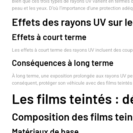
Bien que ces trois types de rayons UV varient en termes de
peau et les yeux. D’où l’importance d’une protection adéq
Effets des rayons UV sur l
Effets à court terme
Les effets à court terme des rayons UV incluent des coups
Conséquences à long terme
À long terme, une exposition prolongée aux rayons UV pe
conséquent, protéger son véhicule avec des films teintés 
Les films teintés : 
Composition des films tei
Matériaux de base