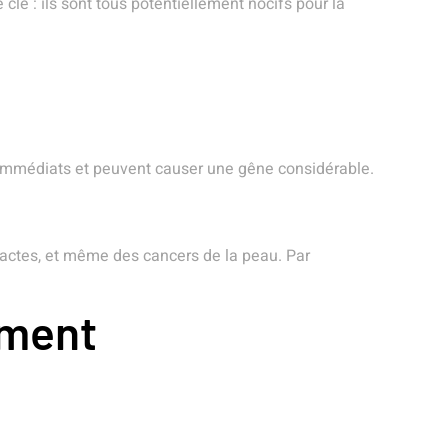
clé : ils sont tous potentiellement nocifs pour la
nt immédiats et peuvent causer une gêne considérable.
ractes, et même des cancers de la peau. Par
ement