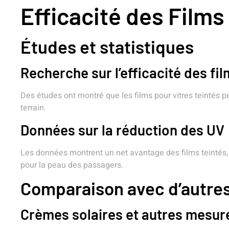
Efficacité des Films
Études et statistiques
Recherche sur l’efficacité des fi
Des études ont montré que les films pour vitres teintés p
terrain.
Données sur la réduction des UV
Les données montrent un net avantage des films teintés, 
pour la peau des passagers.
Comparaison avec d’autre
Crèmes solaires et autres mesur