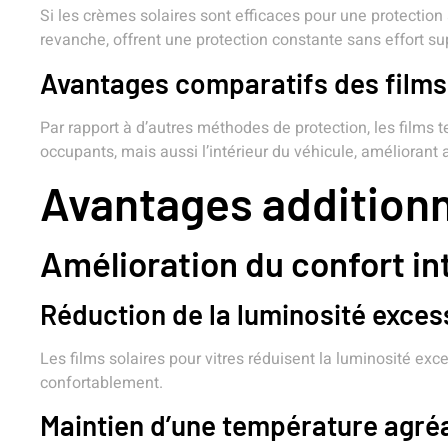
Si les crèmes solaires sont efficaces pour une protection 
revanche, offrent une protection constante sans effort s
Avantages comparatifs des films
Par rapport à d’autres méthodes de protection, les films 
occupants, mais aussi l’intérieur du véhicule, améliorant ain
Avantages additionn
Amélioration du confort in
Réduction de la luminosité exces
Les films solaires pour vitres réduisent la luminosité exc
confortablement.
Maintien d’une température agré