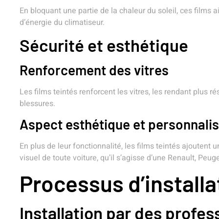
En bloquant une partie de la chaleur du soleil, ces films
d’énergie du climatiseur.
Sécurité et esthétique
Renforcement des vitres
Les films teintés renforcent les vitres, les rendant plus r
blessures.
Aspect esthétique et personnalis
En plus de leur fonctionnalité, les films teintés ajoutent 
visuel de toute voiture, qu’il s’agisse d’une Renault, Peu
Processus d’installa
Installation par des profes