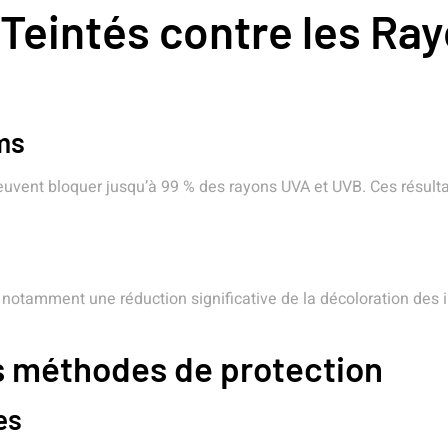
 Teintés contre les Ra
lms
euvent bloquer jusqu’à 99 % des rayons UVA et UVB. Ces résultat
notamment une réduction significative de la décoloration des i
s méthodes de protection
es