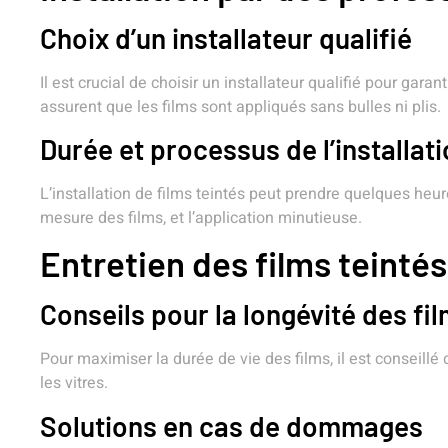
Choix d’un installateur qualifié
Il est crucial de choisir un installateur qualifié pour ga
assurent que les films sont appliqués sans bulles ni plis.
Durée et processus de l’installat
L’installation de films teintés peut prendre quelques heu
mesure des films, et l’application minutieuse.
Entretien des films teintés
Conseils pour la longévité des fi
Pour maximiser la durée de vie des films, il est conseillé 
les vitres.
Solutions en cas de dommages