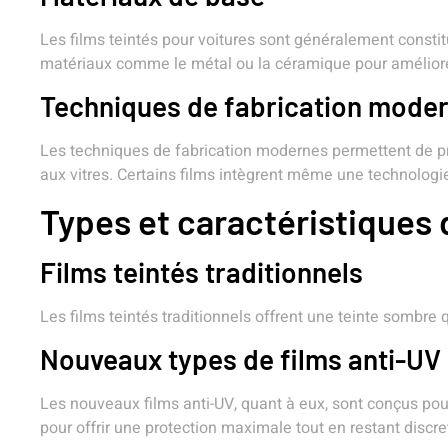
Les films teintés pour voitures sont généralement constit
matériaux comme le métal ou la céramique pour améliorer 
Techniques de fabrication mode
Les techniques de fabrication modernes permettent de pro
aux vitres. Certains films intègrent même une technologi
Types et caractéristiques 
Films teintés traditionnels
Les films teintés traditionnels offrent une teinte sombre qu
Nouveaux types de films anti-UV
Les nouveaux films anti-UV, quant à eux, sont conçus pour
pour offrir une protection maximale tout en restant discre