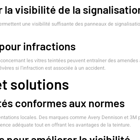
a visibilité de la signalisatio
rmettent une visibilité suffisante des panneaux de signalisation
pour infractions
s concernant les vitres teintées peuvent entraîner des amendes 
vères si l’infraction est associée à un accident.
 solutions
eintés conformes aux normes
tations locales. Des marques comme Avery Dennison et 3M pro
ence adéquate tout en offrant les avantages de la teinture.
 pour améliorer la visibilité