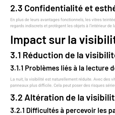
2.3 Confidentialité et esth
En plus de leurs avantages fonctionnels, les vitres teint
regards indiscrets et protègent les objets à l’intérieur de 
Impact sur la visibil
3.1 Réduction de la visibil
3.1.1 Problèmes liés à la lecture 
La nuit, la visibilité est naturellement réduite. Avec des v
panneaux plus difficile. Cela peut poser des risques sér
3.2 Altération de la visibili
3.2.1 Difficultés à percevoir les