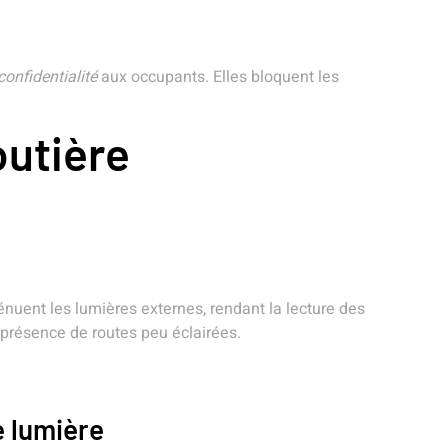
confidentialité
aux occupants. Elles bloquent les
outière
énuent les lumières externes, rendant la lecture des
 présence de routes peu éclairées.
e lumière