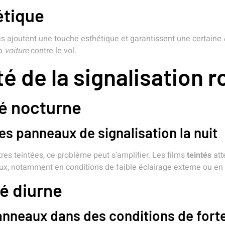
étique
ées ajoutent une touche esthétique et garantissent une certaine
la
voiture
contre le vol.
ité de la signalisation r
ité nocturne
des panneaux de signalisation la nuit
itres teintées, ce problème peut s’amplifier. Les films
teintés
att
ieux, notamment en conditions de faible éclairage externe ou en
té diurne
 panneaux dans des conditions de fort