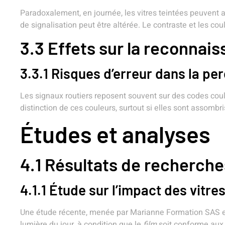
Paradoxalement, en journée, les vitres teintées peuvent 
de signalisation peut être altérée. Le contraste et les c
3.3 Effets sur la reconna
3.3.1 Risques d’erreur dans la p
Les signaux routiers reposent souvent sur des codes couleur
distinction de ces couleurs, surtout si elles sont assomb
Études et analyses
4.1 Résultats de recherch
4.1.1 Étude sur l’impact des vitres
Une étude récente, menée par Marianne Formation SAS et R
lumière du jour, à condition que le
film
soit conforme aux 