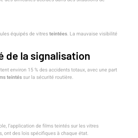
ules équipés de vitres
teintées
. La mauvaise visibilité
é de la signalisation
ntent environ 15 % des accidents totaux, avec une part
lms teintés
sur la sécurité routière.
 l’application de films teintés sur les vitres
s, ont des lois spécifiques à chaque état.