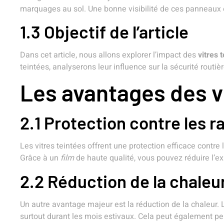
marquages au sol. Une bonne visibilité de ces panneaux es
1.3 Objectif de l’article
Dans cet article, nous allons explorer l’impact des
vitres 
teintées, analyserons leur influence sur la sécurité routi
Les avantages des v
2.1 Protection contre les 
Les vitres teintées offrent une protection efficace contr
Grâce à un
film
de haute qualité, vous pouvez réduire l’ex
2.2 Réduction de la chaleur
Un autre avantage majeur est la réduction de la chaleur. L
surtout durant les mois estivaux. Cela peut également per