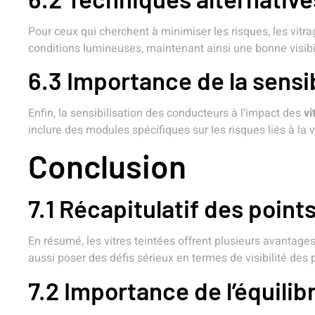
Pour ceux qui cherchent à minimiser les risques, les vitr
conditions lumineuses, maintenant ainsi une bonne visibil
6.3 Importance de la sensi
Enfin, la sensibilisation des conducteurs à l’impact des
vi
inclure des modules spécifiques sur les risques liés à la v
Conclusion
7.1 Récapitulatif des point
En résumé, les vitres teintées offrent plusieurs avantages
aussi poser des défis sérieux en termes de visibilité des p
7.2 Importance de l’équilib