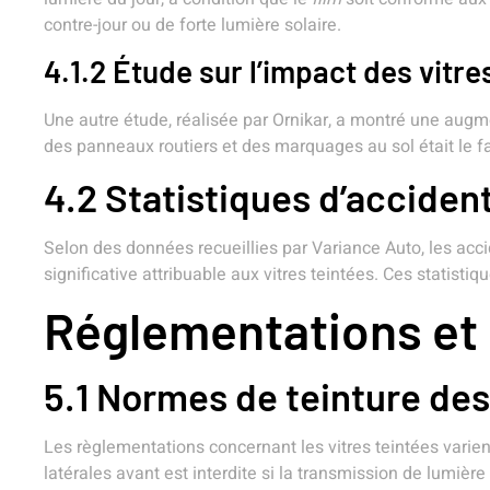
contre-jour ou de forte lumière solaire.
4.1.2 Étude sur l’impact des vitre
Une autre étude, réalisée par Ornikar, a montré une aug
des panneaux routiers et des marquages au sol était le fac
4.2 Statistiques d’accidents
Selon des données recueillies par Variance Auto, les acci
significative attribuable aux vitres teintées. Ces statist
Réglementations et
5.1 Normes de teinture des 
Les règlementations concernant les vitres teintées varient
latérales avant est interdite si la transmission de lumièr