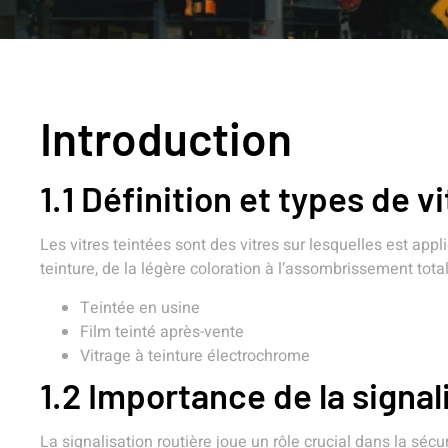
Introduction
1.1 Définition et types de v
Les vitres teintées sont des vitres sur lesquelles est app
teinture, de la légère coloration à l’assombrissement total.
Teintée en usine
Film teinté après-vente
Vitrage à teinture électrochrome
1.2 Importance de la signal
La signalisation routière joue un rôle crucial dans la sécu