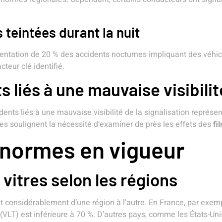
s teintées durant la nuit
mentation de 20 % des accidents nocturnes impliquant des véhic
teur clé identifié.
 liés à une mauvaise visibilit
dents liés à une mauvaise visibilité de la signalisation représe
iques soulignent la nécessité d’examiner de près les effets des
fi
 normes en vigueur
vitres selon les régions
 considérablement d’une région à l’autre. En France, par exemple,
e (VLT) est inférieure à 70 %. D’autres pays, comme les États-Uni