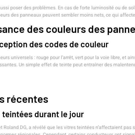
aussi poser des problèmes. En cas de forte luminosité ou de so
ouleurs des panneaux peuvent sembler moins nets, ce qui affecte
issance des couleurs des pann
erception des codes de couleur
s universels : rouge pour l’arrêt, vert pour la voie libre, et ain
rissantes. Un simple effet de teinte peut entraîner des malente
es récentes
 teintées durant le jour
oland DG, a révélé que les vitres teintées n’affectaient pas si
normes régionales. Cependant, certains conducteurs ont signalé