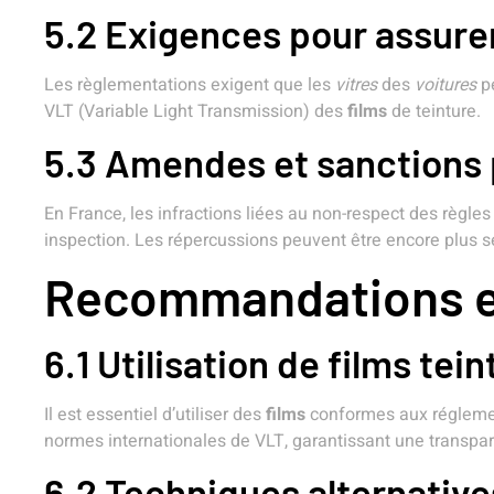
5.2 Exigences pour assurer l
Les règlementations exigent que les
vitres
des
voitures
pe
VLT (Variable Light Transmission) des
films
de teinture.
5.3 Amendes et sanctions 
En France, les infractions liées au non-respect des règle
inspection. Les répercussions peuvent être encore plus sé
Recommandations et
6.1 Utilisation de films t
Il est essentiel d’utiliser des
films
conformes aux réglemen
normes internationales de VLT, garantissant une transpar
6.2 Techniques alternatives