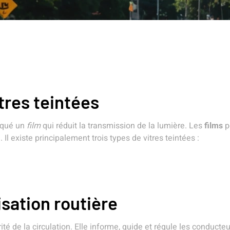
itres teintées
liqué un
film
qui réduit la transmission de la lumière. Les
films
p
 Il existe principalement trois types de vitres teintées :
isation routière
rité de la circulation. Elle informe, guide et régule les conduct