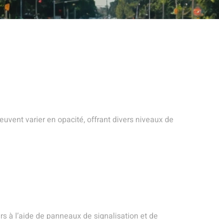
euvent varier en opacité, offrant divers niveaux de
eurs à l’aide de panneaux de signalisation et de