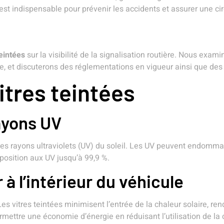
t indispensable pour prévenir les accidents et assurer une circ
teintées
sur la visibilité de la signalisation routière. Nous exam
ère, et discuterons des réglementations en vigueur ainsi que des 
itres teintées
rayons UV
e les rayons ultraviolets (UV) du soleil. Les UV peuvent endomma
position aux UV jusqu’à 99,9 %.
 à l’intérieur du véhicule
es vitres teintées minimisent l’entrée de la chaleur solaire, ren
mettre une économie d’énergie en réduisant l’utilisation de la 