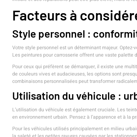
Facteurs à considére
Style personnel : conformit
Votre style personnel est un déterminant majeur. Optez-vo
Les peintures pour carrosserie offrent une vaste palette 
Pour ceux qui préfèrent se démarquer, il existe une multi
de couleurs vives et audacieuses, les options sont presqu
combinaisons personnalisées peut transformer radicaleme
Utilisation du véhicule : ur
L’utilisation du véhicule est également cruciale. Les tei
en environnement urbain. Pensez à l’apparence et à la pra
Pour les véhicules utilisés principalement en milieu urb
la saleté et les petites rayures causées par les stationn