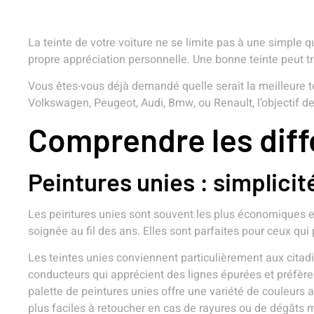
La teinte de votre voiture ne se limite pas à une simple q
propre appréciation personnelle. Une bonne teinte peut t
Vous êtes-vous déjà demandé quelle serait la meilleure te
Volkswagen, Peugeot, Audi, Bmw, ou Renault, l’objectif de c
Comprendre les diff
Peintures unies : simplicité
Les peintures unies sont souvent les plus économiques et
soignée au fil des ans. Elles sont parfaites pour ceux qui
Les teintes unies conviennent particulièrement aux cita
conducteurs qui apprécient des lignes épurées et préfèrent
palette de peintures unies offre une variété de couleurs 
plus faciles à retoucher en cas de rayures ou de dégâts 