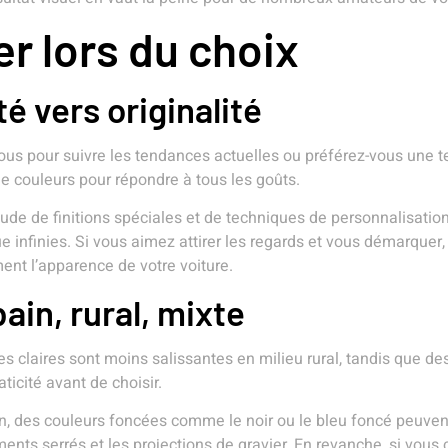
r lors du choix
é vers originalité
us pour suivre les tendances actuelles ou préférez-vous une tei
de couleurs pour répondre à tous les goûts.
tude de finitions spéciales et de techniques de personnalisation
e infinies. Si vous aimez attirer les regards et vous démarquer
nt l’apparence de votre voiture.
bain, rural, mixte
ntes claires sont moins salissantes en milieu rural, tandis que
ticité avant de choisir.
ain, des couleurs foncées comme le noir ou le bleu foncé peuven
ements serrés et les projections de gravier. En revanche, si vou