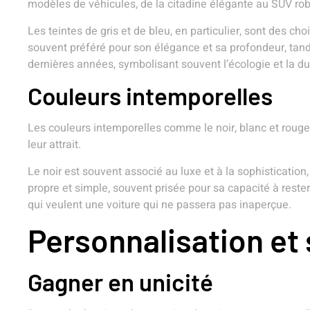
modèles de véhicules, de la citadine élégante au SUV rob
Les teintes de gris et de bleu, en particulier, sont des ch
souvent préféré pour son élégance et sa profondeur, tand
dernières années, symbolisant souvent l’écologie et la dur
Couleurs intemporelles
Les couleurs intemporelles comme le noir, blanc et rouge
leur attrait.
Le noir est souvent associé au luxe et à la sophisticatio
propre et simple, souvent prisée pour sa capacité à rester 
qui veulent une voiture qui ne passera pas inaperçue.
Personnalisation et
Gagner en unicité