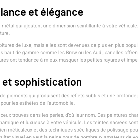
llance et élégance
e métal qui ajoutent une dimension scintillante à votre véhicule
ture.
voitures de luxe, mais elles sont devenues de plus en plus popu
ines haut de gamme comme les Bmw ou les Audi, car elles offrent
tures ont tendance à mieux masquer les petites rayures et impe
 et sophistication
e pigments qui produisent des reflets subtils et une profondeur
 pour les esthètes de l’automobile.
 ceux trouvés dans les perles, d’où leur nom. Ces peintures cha
 dynamique et luxueuse à votre véhicule. Les teintes nacrées s
etien méticuleux et des techniques spécifiques de polissage pou
résultat visuel en vaut la peine pour de nombreux amateurs de vo