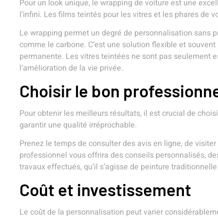
Pour un look unique, le wrapping de voiture est une excell
l’infini. Les films teintés pour les vitres et les phares d
Le wrapping permet un degré de personnalisation sans pr
comme le carbone. C’est une solution flexible et souvent 
permanente. Les vitres teintées ne sont pas seulement e
l’amélioration de la vie privée.
Choisir le bon professionne
Pour obtenir les meilleurs résultats, il est crucial de c
garantir une qualité irréprochable.
Prenez le temps de consulter des avis en ligne, de visite
professionnel vous offrira des conseils personnalisés, des
travaux effectués, qu’il s’agisse de peinture traditionnell
Coût et investissement
Le coût de la personnalisation peut varier considérableme