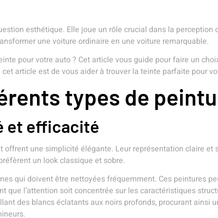
uestion esthétique. Elle joue un rôle crucial dans la perception 
ransformer une voiture ordinaire en une voiture remarquable.
inte pour votre auto ? Cet article vous guide pour faire un choi
et article est de vous aider à trouver la teinte parfaite pour vo
érents types de peintu
 et efficacité
 offrent une simplicité élégante. Leur représentation claire et
 préfèrent un look classique et sobre.
dines qui doivent être nettoyées fréquemment. Ces peintures pe
 que l’attention soit concentrée sur les caractéristiques structu
allant des blancs éclatants aux noirs profonds, procurant ainsi 
mineurs.