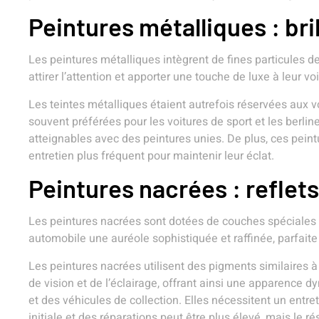
Peintures métalliques : bri
Les peintures métalliques intègrent de fines particules d
attirer l’attention et apporter une touche de luxe à leur voi
Les teintes métalliques étaient autrefois réservées aux 
souvent préférées pour les voitures de sport et les berl
atteignables avec des peintures unies. De plus, ces pein
entretien plus fréquent pour maintenir leur éclat.
Peintures nacrées : reflets
Les peintures nacrées sont dotées de couches spéciales d
automobile une auréole sophistiquée et raffinée, parfaite
Les peintures nacrées utilisent des pigments similaires à
de vision et de l’éclairage, offrant ainsi une apparence
et des véhicules de collection. Elles nécessitent un entr
initiale et des réparations peut être plus élevé, mais le 