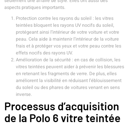
seulement une affaire de style. Elles ont aussi des
aspects pratiques importants.
Protection contre les rayons du soleil : les vitres
teintées bloquent les rayons UV nocifs du soleil,
protégeant ainsi l’intérieur de votre voiture et votre
peau. Cela aide à maintenir l’intérieur de la voiture
frais et à protéger vos yeux et votre peau contre les
effets nocifs des rayons UV.
Amélioration de la sécurité : en cas de collision, les
vitres teintées peuvent aider à prévenir les blessures
en retenant les fragments de verre. De plus, elles
améliorent la visibilité en réduisant l’éblouissement
du soleil ou des phares de voitures venant en sens
inverse.
Processus d’acquisition
de la Polo 6 vitre teintée