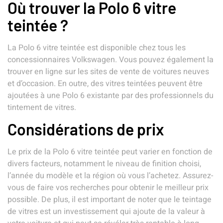
Où trouver la Polo 6 vitre
teintée ?
La Polo 6 vitre teintée est disponible chez tous les
concessionnaires Volkswagen. Vous pouvez également la
trouver en ligne sur les sites de vente de voitures neuves
et d’occasion. En outre, des vitres teintées peuvent être
ajoutées à une Polo 6 existante par des professionnels du
tintement de vitres.
Considérations de prix
Le prix de la Polo 6 vitre teintée peut varier en fonction de
divers facteurs, notamment le niveau de finition choisi,
l’année du modèle et la région où vous l’achetez. Assurez-
vous de faire vos recherches pour obtenir le meilleur prix
possible. De plus, il est important de noter que le teintage
de vitres est un investissement qui ajoute de la valeur à