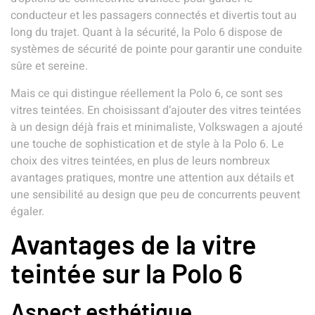
conducteur et les passagers connectés et divertis tout au
long du trajet. Quant à la sécurité, la Polo 6 dispose de
systèmes de sécurité de pointe pour garantir une conduite
sûre et sereine.
Mais ce qui distingue réellement la Polo 6, ce sont ses
vitres teintées. En choisissant d’ajouter des vitres teintées
à un design déjà frais et minimaliste, Volkswagen a ajouté
une touche de sophistication et de style à la Polo 6. Le
choix des vitres teintées, en plus de leurs nombreux
avantages pratiques, montre une attention aux détails et
une sensibilité au design que peu de concurrents peuvent
égaler.
Avantages de la vitre
teintée sur la Polo 6
Aspect esthétique