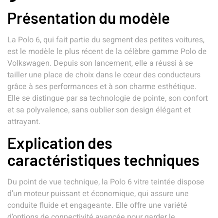
Présentation du modèle
La Polo 6, qui fait partie du segment des petites voitures,
est le modèle le plus récent de la célèbre gamme Polo de
Volkswagen. Depuis son lancement, elle a réussi à se
tailler une place de choix dans le cœur des conducteurs
grâce à ses performances et à son charme esthétique.
Elle se distingue par sa technologie de pointe, son confort
et sa polyvalence, sans oublier son design élégant et
attrayant.
Explication des
caractéristiques techniques
Du point de vue technique, la Polo 6 vitre teintée dispose
d’un moteur puissant et économique, qui assure une
conduite fluide et engageante. Elle offre une variété
d’options de connectivité avancée pour garder le