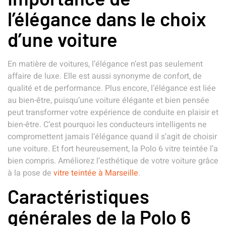
l’élégance dans le choix
d’une voiture
En matière de voitures, l’élégance n’est pas seulement
affaire de luxe. Elle est aussi synonyme de confort, de
qualité et de performance. Plus encore, l’élégance est liée
au bien-être, puisqu’une voiture élégante et bien pensée
peut transformer votre expérience de conduite en plaisir et
bien-être. C’est pourquoi les conducteurs intelligents ne
compromettent jamais l’élégance quand il s’agit de choisir
une voiture. Et fort heureusement, la Polo 6 vitre teintée l’a
bien compris. Améliorez l’esthétique de votre voiture grâce
à la pose de
vitre teintée à Marseille
.
Caractéristiques
générales de la Polo 6