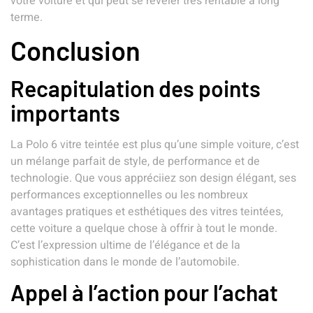
votre voiture et qui peut se révéler très rentable à long
terme.
Conclusion
Recapitulation des points
importants
La Polo 6 vitre teintée est plus qu’une simple voiture, c’est
un mélange parfait de style, de performance et de
technologie. Que vous appréciiez son design élégant, ses
performances exceptionnelles ou les nombreux
avantages pratiques et esthétiques des vitres teintées,
cette voiture a quelque chose à offrir à tout le monde.
C’est l’expression ultime de l’élégance et de la
sophistication dans le monde de l’automobile.
Appel à l’action pour l’achat