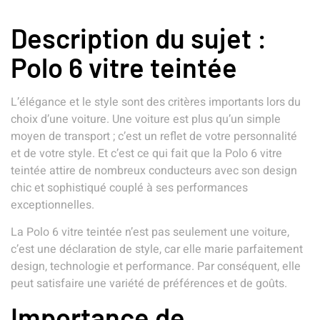
Description du sujet :
Polo 6 vitre teintée
L’élégance et le style sont des critères importants lors du
choix d’une voiture. Une voiture est plus qu’un simple
moyen de transport ; c’est un reflet de votre personnalité
et de votre style. Et c’est ce qui fait que la Polo 6 vitre
teintée attire de nombreux conducteurs avec son design
chic et sophistiqué couplé à ses performances
exceptionnelles.
La Polo 6 vitre teintée n’est pas seulement une voiture,
c’est une déclaration de style, car elle marie parfaitement
design, technologie et performance. Par conséquent, elle
peut satisfaire une variété de préférences et de goûts.
Importance de