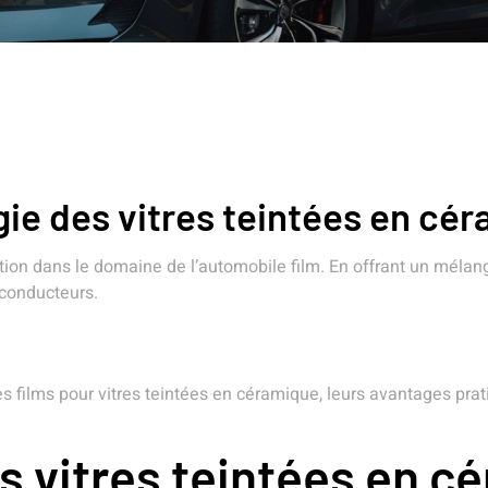
ie des vitres teintées en cé
ion dans le domaine de l’automobile film. En offrant un mélange
conducteurs.
 films pour vitres teintées en céramique, leurs avantages pratiq
s vitres teintées en c