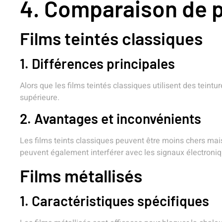
4. Comparaison de p
Films teintés classiques
1. Différences principales
Alors que les films teintés classiques utilisent des teint
supérieure.
2. Avantages et inconvénients
Les films teints classiques peuvent être moins chers mais
peuvent également interférer avec les signaux électroniq
Films métallisés
1. Caractéristiques spécifiques