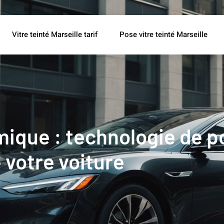
Vitre teinté Marseille tarif
Pose vitre teinté Marseille
mique : technologie de po
e votre voiture