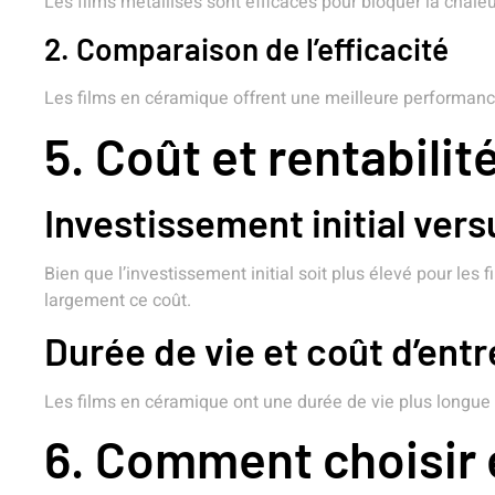
Les films métallisés sont efficaces pour bloquer la chale
2. Comparaison de l’efficacité
Les films en céramique offrent une meilleure performance 
5. Coût et rentabilit
Investissement initial ver
Bien que l’investissement initial soit plus élevé pour le
largement ce coût.
Durée de vie et coût d’entr
Les films en céramique ont une durée de vie plus longue e
6. Comment choisir e