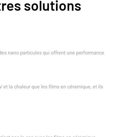
res solutions
t des nano particules qui offrent une performance
et la chaleur que les films en céramique, et ils