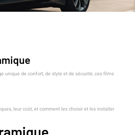
ramique
 unique de confort, de style et de sécurité, ces films
ues, leur coût, et comment les choisir et les installer
éramique