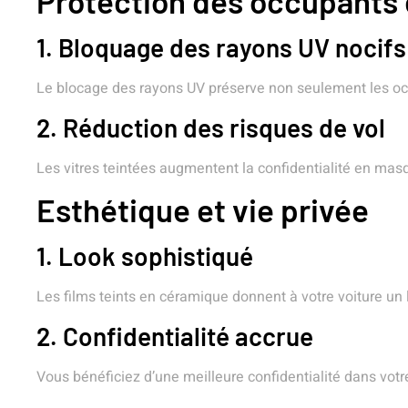
Protection des occupants 
1. Bloquage des rayons UV nocifs
Le blocage des rayons UV préserve non seulement les occu
2. Réduction des risques de vol
Les vitres teintées augmentent la confidentialité en masq
Esthétique et vie privée
1. Look sophistiqué
Les films teints en céramique donnent à votre voiture un 
2. Confidentialité accrue
Vous bénéficiez d’une meilleure confidentialité dans votre