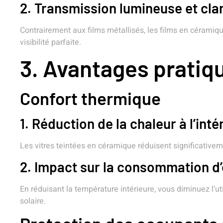
2. Transmission lumineuse et cla
Contrairement aux films métallisés, les films en céramiqu
visibilité parfaite.
3. Avantages pratiqu
Confort thermique
1. Réduction de la chaleur à l’inté
Les vitres teintées en céramique réduisent significativeme
2. Impact sur la consommation d’
En réduisant la température intérieure, vous diminuez l’ut
solaire.