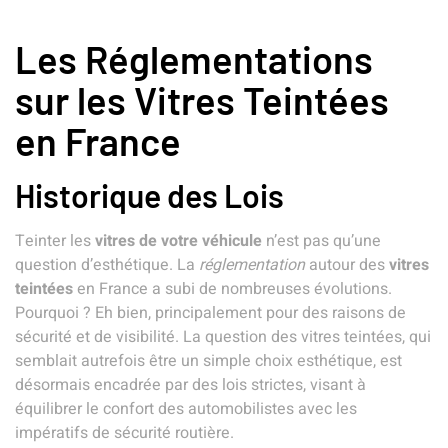
Les Réglementations
sur les Vitres Teintées
en France
Historique des Lois
Teinter les
vitres de votre véhicule
n’est pas qu’une
question d’esthétique. La
réglementation
autour des
vitres
teintées
en France a subi de nombreuses évolutions.
Pourquoi ? Eh bien, principalement pour des raisons de
sécurité et de visibilité. La question des vitres teintées, qui
semblait autrefois être un simple choix esthétique, est
désormais encadrée par des lois strictes, visant à
équilibrer le confort des automobilistes avec les
impératifs de sécurité routière.