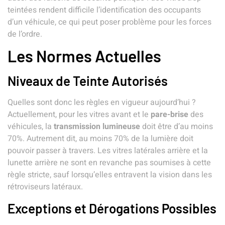
teintées rendent difficile l’identification des occupants
d’un véhicule, ce qui peut poser problème pour les forces
de l’ordre.
Les Normes Actuelles
Niveaux de Teinte Autorisés
Quelles sont donc les règles en vigueur aujourd’hui ?
Actuellement, pour les
vitres avant
et le
pare-brise
des
véhicules
, la
transmission lumineuse
doit être d’au moins
70%. Autrement dit, au moins 70% de la lumière doit
pouvoir passer à travers. Les
vitres latérales
arrière et la
lunette arrière ne sont en revanche pas soumises à cette
règle stricte, sauf lorsqu’elles entravent la vision dans les
rétroviseurs latéraux.
Exceptions et Dérogations Possibles