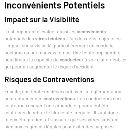
Inconvénients Potentiels
Impact sur la Visibilité
Il est important d’évaluer aussi les
inconvénients
potentiels des
vitres teintées
. L’un des défis majeurs est
l’impact sur la
visibilité
, particulièrement en conduite
nocturne ou par mauvais temps. Une teinte trop sombre
peut limiter la capacité du
conducteur
à voir clairement, ce
qui pourrait augmenter le risque d’accident.
Risques de Contraventions
Ensuite, une teinte en désaccord avec la réglementation
peut entraîner des
contraventions
. Les conducteurs non
conformes risquent une amende et pourraient être
contraints de retirer le film teinté irrégulier. Il vaut donc
mieux être prudent et s’assurer que ses
vitres
satisfont
bien aux exigences légales pour éviter des surprises