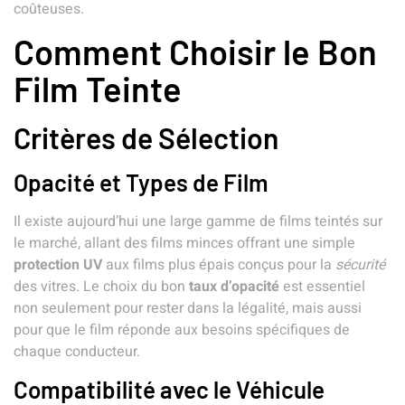
coûteuses.
Comment Choisir le Bon
Film Teinte
Critères de Sélection
Opacité et Types de Film
Il existe aujourd’hui une large gamme de
films teintés
sur
le marché, allant des films minces offrant une simple
protection UV
aux films plus épais conçus pour la
sécurité
des vitres. Le choix du bon
taux d’opacité
est essentiel
non seulement pour rester dans la légalité, mais aussi
pour que le film réponde aux besoins spécifiques de
chaque conducteur.
Compatibilité avec le Véhicule