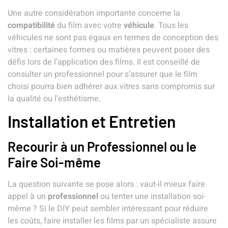
Une autre considération importante concerne la
compatibilité
du film avec votre
véhicule
. Tous les
véhicules ne sont pas égaux en termes de conception des
vitres : certaines formes ou matières peuvent poser des
défis lors de l’application des films. Il est conseillé de
consulter un professionnel pour s’assurer que le film
choisi pourra bien adhérer aux vitres sans compromis sur
la qualité ou l’esthétisme.
Installation et Entretien
Recourir à un Professionnel ou le
Faire Soi-même
La question suivante se pose alors : vaut-il mieux faire
appel à un
professionnel
ou tenter une installation soi-
même ? Si le DIY peut sembler intéressant pour réduire
les coûts, faire installer les films par un spécialiste assure