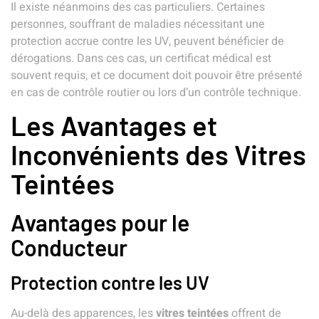
Il existe néanmoins des cas particuliers. Certaines
personnes, souffrant de maladies nécessitant une
protection accrue contre les UV, peuvent bénéficier de
dérogations. Dans ces cas, un certificat médical est
souvent requis, et ce document doit pouvoir être présenté
en cas de
contrôle routier
ou lors d’un
contrôle technique
.
Les Avantages et
Inconvénients des Vitres
Teintées
Avantages pour le
Conducteur
Protection contre les UV
Au-delà des apparences, les
vitres teintées
offrent de